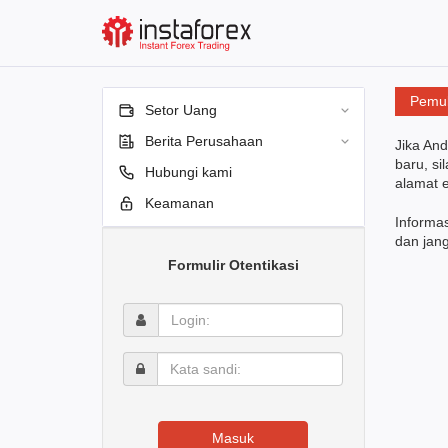
Pemul
Setor Uang
Berita Perusahaan
Jika And
baru, si
Hubungi kami
alamat 
Keamanan
Informas
dan jan
Formulir Otentikasi
Login:
Kata
sandi:
Masuk