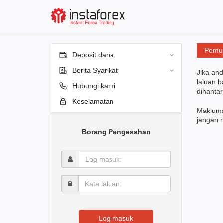
Pemul
Deposit dana
Berita Syarikat
Jika and
laluan b
Hubungi kami
dihantar
Keselamatan
Makluma
jangan 
Borang Pengesahan
Log
masuk:
Kata
laluan:
Log masuk