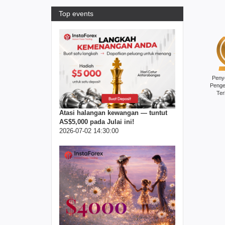
Top events
Peny
Penge
Ter
Atasi halangan kewangan — tuntut
AS$5,000 pada Julai ini!
2026-07-02 14:30:00